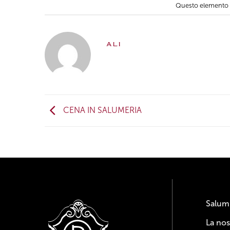
Questo elemento è 
ALI
CENA IN SALUMERIA
Salumi
La nos