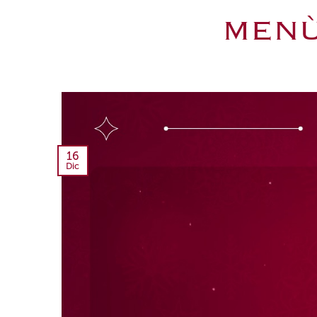
MENÙ
16
Dic